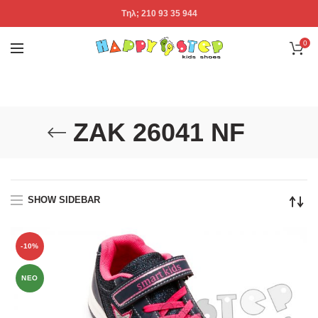
Tηλ; 210 93 35 944
0
ZAK 26041 NF
SHOW SIDEBAR
-10%
ΝΕΟ