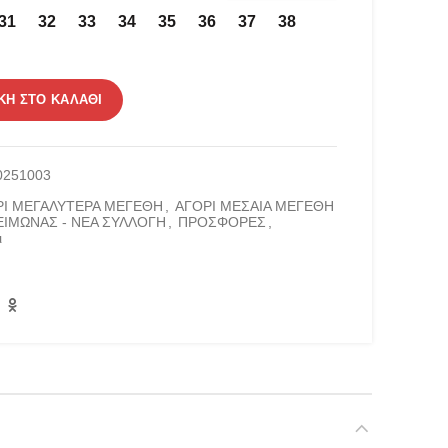
ή
31
32
33
34
35
36
37
38
αι:
00 €.
ότητα
Η ΣΤΟ ΚΑΛΆΘΙ
0251003
ΡΙ ΜΕΓΑΛΥΤΕΡΑ ΜΕΓΕΘΗ
,
ΑΓΟΡΙ ΜΕΣΑΙΑ ΜΕΓΕΘΗ
ΕΙΜΩΝΑΣ - ΝΕΑ ΣΥΛΛΟΓΗ
,
ΠΡΟΣΦΟΡΕΣ
,
ι