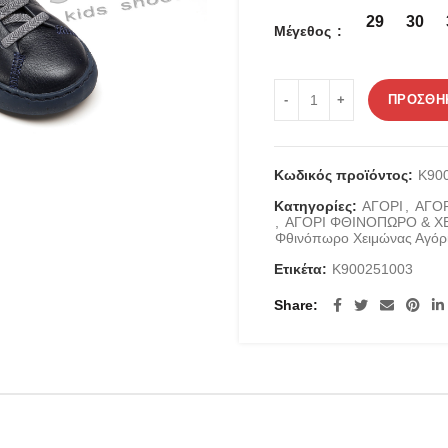
was:
τιμ
29
30
Μέγεθος
75.00 €.
είν
49.
CAMPER K900251003 ποσ
ΠΡΟΣΘΉΚ
Κωδικός προϊόντος:
K90
Κατηγορίες:
ΑΓΟΡΙ
,
ΑΓΟ
,
ΑΓΟΡΙ ΦΘΙΝΟΠΩΡΟ & Χ
Φθινόπωρο Χειμώνας Αγόρ
Ετικέτα:
K900251003
Share