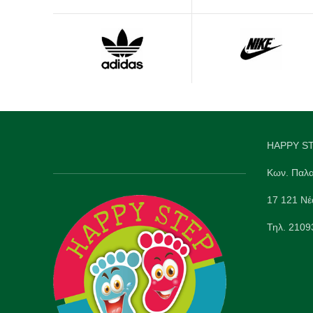
HAPPY ST
Κων. Παλα
17 121 Νέ
Τηλ. 210