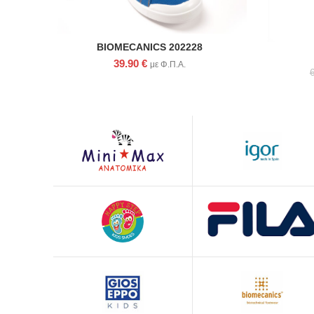
BIOMECANICS 202228
39.90
€
με Φ.Π.Α.