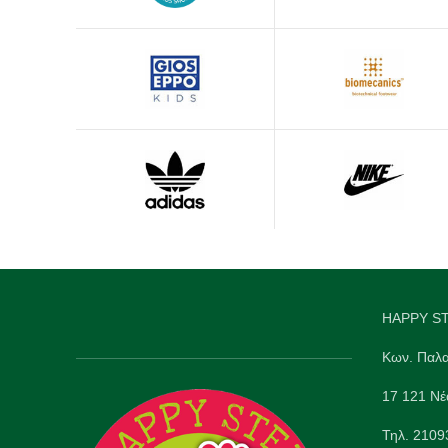
HAPPY ST
Κων. Παλα
17 121 Νέ
Τηλ. 210