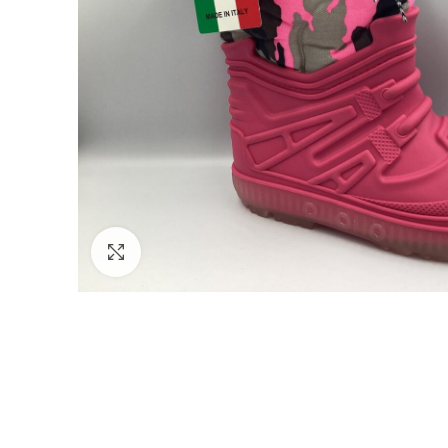
κλικ για μεγέθυνση