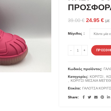
ΠΡΟΣΦΟΡΑ
Original
Η
24.95
€
39.00
€
με
price
τρ
was:
τιμ
Μέγεθος
39.00 €.
είν
24.
ΓΑΛΟΤΣΑ APRES ΜΕ ΓΟΥΝΑ
ΠΡΟΣΘΉΚ
Κωδικός προϊόντος:
ΓΑΛ
Κατηγορίες:
ΚΟΡΙΤΣΙ
,
ΚΟ
,
ΚΟΡΙΤΣΙ ΜΕΣΑΙΑ ΜΕΓΕ
Ετικέτα:
ΓΑΛΟΤΣΑ ΚΟΡΙΤΣ
Share