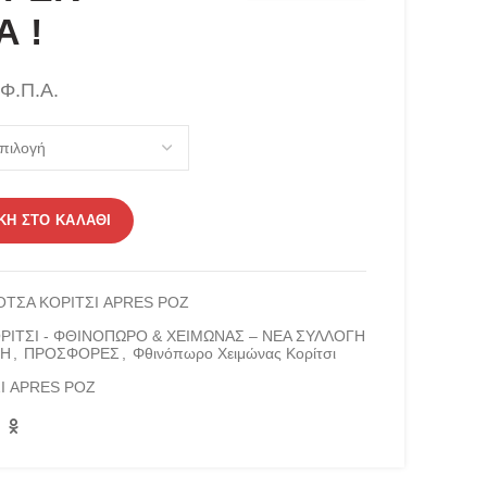
 !
 Φ.Π.Α.
έχουσα
ή
αι:
95 €.
 - MADE IN ITALY - SUPER ΠΡΟΣΦΟΡΑ ! ποσότητα
Η ΣΤΟ ΚΑΛΆΘΙ
ΟΤΣΑ ΚΟΡΙΤΣΙ APRES ΡΟΖ
ΡΙΤΣΙ - ΦΘΙΝΟΠΩΡΟ & ΧΕΙΜΩΝΑΣ – ΝΕΑ ΣΥΛΛΟΓΗ
ΘΗ
,
ΠΡΟΣΦΟΡΕΣ
,
Φθινόπωρο Χειμώνας Κορίτσι
Ι APRES ΡΟΖ