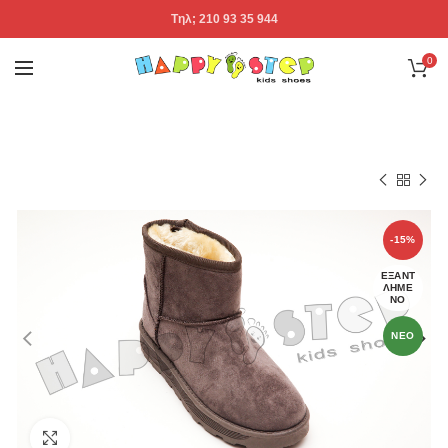
Tηλ; 210 93 35 944
0
-15%
ΕΞΑΝΤ
ΛΗΜΈ
ΝΟ
ΝΕΟ
κλικ για μεγέθυνση