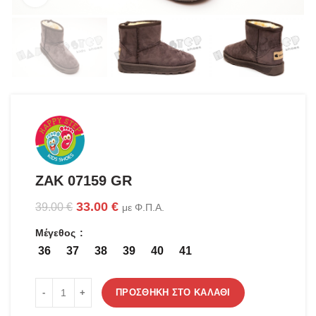
ZAK 07159 GR
Original
Η
33.00
€
39.00
€
με Φ.Π.Α.
price
τρέχουσα
Μέγεθος
was:
τιμή
39.00 €.
είναι:
36
37
38
39
40
41
33.00 €.
ZAK 07159 GR ποσότητα
ΠΡΟΣΘΉΚΗ ΣΤΟ ΚΑΛΆΘΙ